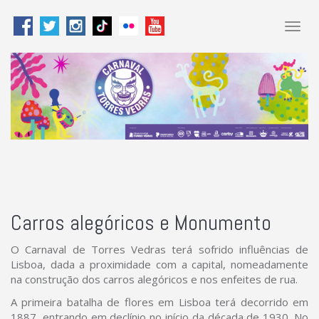
Togg
navig
Carros alegóricos e Monumento
O Carnaval de Torres Vedras terá sofrido influências de
Lisboa, dada a proximidade com a capital, nomeadamente
na construção dos carros alegóricos e nos enfeites de rua.
A primeira batalha de flores em Lisboa terá decorrido em
1887, entrando em declínio no início da década de 1930. No