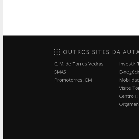
OUTROS SITES DA AUT
C. M. de Torres Vedras
Investir
SMAS
E-negóci
Promotorres, EM
Mobilida
Visite T
Centro H
Orçament