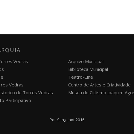
ARQUIA
 Torres Vedras
Arquivo Municipal
os
Biblioteca Municipal
de
Teatro-Cine
orres Vedras
Centro de Artes e Criatividade
istórico de Torres Vedras
Museu do Ciclismo Joaquim Ago
o Participativo
Por
Slingshot
2016