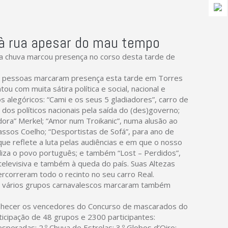
 à rua apesar do mau tempo
a chuva marcou presença no corso desta tarde de
0 pessoas marcaram presença esta tarde em Torres
ou com muita sátira política e social, nacional e
s alegóricos: “Cami e os seus 5 gladiadores”, carro de
uta dos políticos nacionais pela saída do (des)governo;
dora” Merkel; “Amor num Troikanic”, numa alusão ao
ssos Coelho; “Desportistas de Sofá”, para ano de
o que reflete a luta pelas audiências e em que o nosso
liza o povo português; e também “Lost – Perdidos”,
televisiva e também à queda do país. Suas Altezas
ercorreram todo o recinto no seu carro Real.
e vários grupos carnavalescos marcaram também
conhecer os vencedores do Concurso de mascarados do
icipação de 48 grupos e 2300 participantes:
peradas; 2.º Chuva de Estrelas; 3.º Globos d’Oiro;