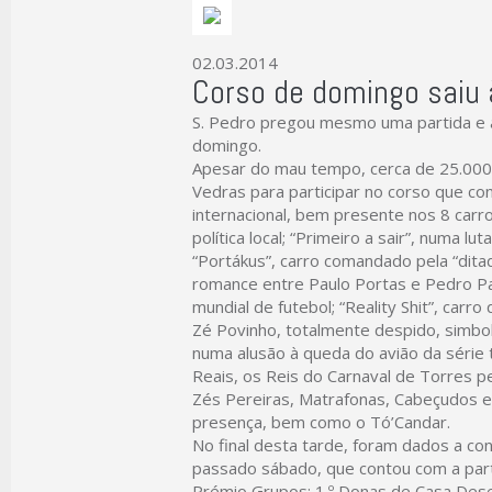
02.03.2014
Corso de domingo saiu
S. Pedro pregou mesmo uma partida e 
domingo.
Apesar do mau tempo, cerca de 25.00
Vedras para participar no corso que cont
internacional, bem presente nos 8 carro
política local; “Primeiro a sair”, numa l
“Portákus”, carro comandado pela “dita
romance entre Paulo Portas e Pedro Pa
mundial de futebol; “Reality Shit”, carr
Zé Povinho, totalmente despido, simbo
numa alusão à queda do avião da série 
Reais, os Reis do Carnaval de Torres p
Zés Pereiras, Matrafonas, Cabeçudos 
presença, bem como o Tó’Candar.
No final desta tarde, foram dados a 
passado sábado, que contou com a part
Prémio Grupos: 1.º Donas de Casa Deses