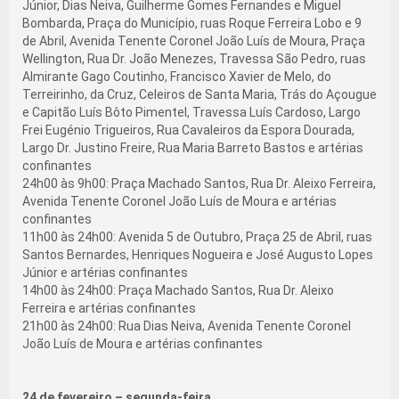
Júnior, Dias Neiva, Guilherme Gomes Fernandes e Miguel
Bombarda, Praça do Município, ruas Roque Ferreira Lobo e 9
de Abril, Avenida Tenente Coronel João Luís de Moura, Praça
Wellington, Rua Dr. João Menezes, Travessa São Pedro, ruas
Almirante Gago Coutinho, Francisco Xavier de Melo, do
Terreirinho, da Cruz, Celeiros de Santa Maria, Trás do Açougue
e Capitão Luís Bôto Pimentel, Travessa Luís Cardoso, Largo
Frei Eugénio Trigueiros, Rua Cavaleiros da Espora Dourada,
Largo Dr. Justino Freire, Rua Maria Barreto Bastos e artérias
confinantes
24h00 às 9h00: Praça Machado Santos, Rua Dr. Aleixo Ferreira,
Avenida Tenente Coronel João Luís de Moura e artérias
confinantes
11h00 às 24h00: Avenida 5 de Outubro, Praça 25 de Abril, ruas
Santos Bernardes, Henriques Nogueira e José Augusto Lopes
Júnior e artérias confinantes
14h00 às 24h00: Praça Machado Santos, Rua Dr. Aleixo
Ferreira e artérias confinantes
21h00 às 24h00: Rua Dias Neiva, Avenida Tenente Coronel
João Luís de Moura e artérias confinantes
24 de fevereiro – segunda-feira