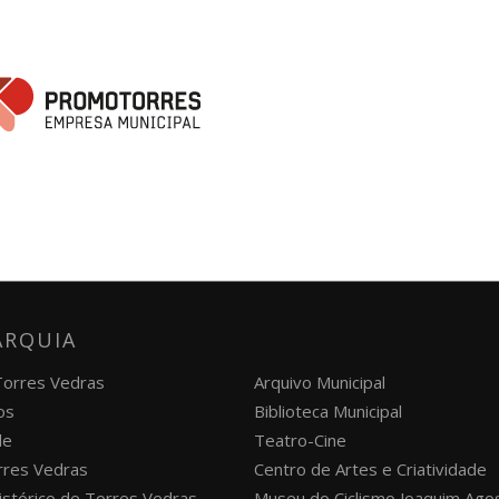
ARQUIA
 Torres Vedras
Arquivo Municipal
os
Biblioteca Municipal
de
Teatro-Cine
orres Vedras
Centro de Artes e Criatividade
istórico de Torres Vedras
Museu do Ciclismo Joaquim Ago