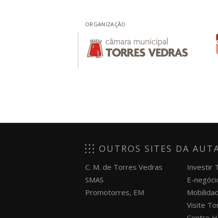
ORGANIZAÇÃO
OUTROS SITES DA AUT
C. M. de Torres Vedras
Investir
SMAS
E-negóci
Promotorres, EM
Mobilida
Visite T
Centro H