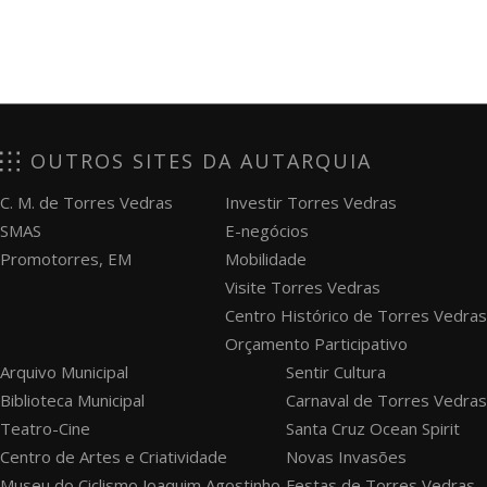
OUTROS SITES DA AUTARQUIA
C. M. de Torres Vedras
Investir Torres Vedras
SMAS
E-negócios
Promotorres, EM
Mobilidade
Visite Torres Vedras
Centro Histórico de Torres Vedras
Orçamento Participativo
Arquivo Municipal
Sentir Cultura
Biblioteca Municipal
Carnaval de Torres Vedras
Teatro-Cine
Santa Cruz Ocean Spirit
Centro de Artes e Criatividade
Novas Invasões
Museu do Ciclismo Joaquim Agostinho
Festas de Torres Vedras