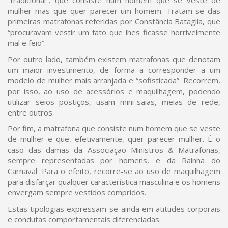
“tradicional”, que consiste num homem que se veste de
mulher mas que quer parecer um homem. Tratam-se das
primeiras matrafonas referidas por Constância Bataglia, que
“procuravam vestir um fato que lhes ficasse horrivelmente
mal e feio”.
Por outro lado, também existem matrafonas que denotam
um maior investimento, de forma a corresponder a um
modelo de mulher mais arranjada e “sofisticada”. Recorrem,
por isso, ao uso de acessórios e maquilhagem, podendo
utilizar seios postiços, usam mini-saias, meias de rede,
entre outros.
Por fim, a matrafona que consiste num homem que se veste
de mulher e que, efetivamente, quer parecer mulher. É o
caso das damas da Associação Ministros & Matrafonas,
sempre representadas por homens, e da Rainha do
Carnaval. Para o efeito, recorre-se ao uso de maquilhagem
para disfarçar qualquer característica masculina e os homens
envergam sempre vestidos compridos.
Estas tipologias expressam-se ainda em atitudes corporais
e condutas comportamentais diferenciadas.