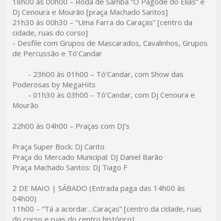
18h00 às 00h00 –
Roda de Samba “O Pagode do Elias” e
Dj Cenoura e Mourão [praça Machado Santos]
21h30 às 00h30 –
“Uma Farra do Caraças” [centro da
cidade, ruas do corso]
- Desfile com Grupos de Mascarados, Cavalinhos, Grupos
de Percussão e Tó’Candar
- 23h00 às 01h00 –
Tó’Candar, com Show das
Poderosas by MegaHits
- 01h30 às 03h00 –
Tó’Candar, com Dj Cenoura e
Mourão
22h00 às 04h00 –
Praças com DJ’s
Praça Super Bock: DJ Carito
Praça do Mercado Municipal: DJ Daniel Barão
Praça Machado Santos: DJ Tiago F
2 DE MAIO | SÁBADO (Entrada paga das 14h00 às
04h00)
11h00 –
“Tá a acordar…Caraças” [centro da cidade, ruas
do corso e ruas do centro histórico]