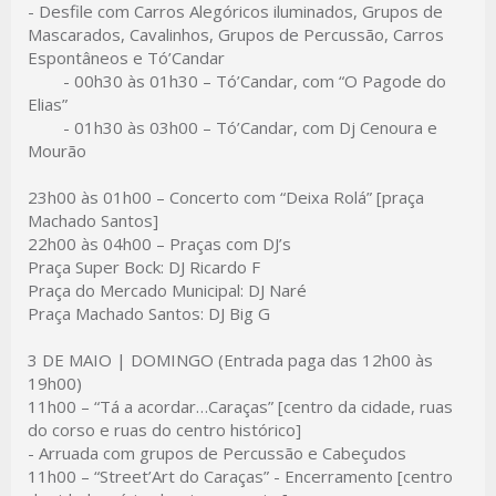
- Desfile com Carros Alegóricos iluminados, Grupos de
Mascarados, Cavalinhos, Grupos de Percussão, Carros
Espontâneos e Tó’Candar
- 00h30 às 01h30 –
Tó’Candar, com “O Pagode do
Elias”
- 01h30 às 03h00 –
Tó’Candar, com Dj Cenoura e
Mourão
23h00 às 01h00 –
Concerto com “Deixa Rolá” [praça
Machado Santos]
22h00 às 04h00 –
Praças com DJ’s
Praça Super Bock: DJ Ricardo F
Praça do Mercado Municipal: DJ Naré
Praça Machado Santos: DJ Big G
3 DE MAIO | DOMINGO (Entrada paga das 12h00 às
19h00)
11h00 –
“Tá a acordar…Caraças” [centro da cidade, ruas
do corso e ruas do centro histórico]
- Arruada com grupos de Percussão e Cabeçudos
11h00
– “Street’Art do Caraças” - Encerramento [centro