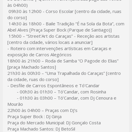
às 04h00)
09h30 às 12h00 -
Corso Escolar [centro da cidade, ruas
do corso]
14h30 às 18h00 -
Baile Tradição “É na Sola da Bota”, com
Abel Alves [Praça Super Bock (Parque de Santiago)]
15h00 –
“Street’Art do Caraças” - Receção aos artistas
[centro da cidade, vários locais a anunciar]
- Roteiro com intervenções artísticas em Caraças e
exposição de Carros Alegóricos
18h00 às 21h00 –
Roda de Samba “O Pagode do Elias”
[praça Machado Santos]
21h30 às 00h30 –
“Uma Trapalhada do Caraças” [centro
da cidade, ruas do corso]
- Desfile de Carros Espontâneos e Tó’Candar
- 00h30 às 01h30 –
Tó’Candar, com Rosinha
- 01h30 às 03h00 –
Tó’Candar, com Dj Cenoura e
Mourão
22h00 às 04h00 –
Praças com DJ’s
Praça Super Bock : DJ Ginja
Praça do Mercado Municipal: DJ Gonçalo Costa
Praça Machado Santos: DJ BetoSil