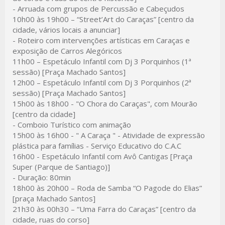
- Arruada com grupos de Percussão e Cabeçudos
10h00 às 19h00 –
“Street’Art do Caraças” [centro da
cidade, vários locais a anunciar]
- Roteiro com intervenções artísticas em Caraças e
exposição de Carros Alegóricos
11h00
– Espetáculo Infantil com Dj 3 Porquinhos (1ª
sessão) [Praça Machado Santos]
12h00
– Espetáculo Infantil com Dj 3 Porquinhos (2ª
sessão) [Praça Machado Santos]
15h00 às 18h00 -
"O Chora do Caraças", com Mourão
[centro da cidade]
- Comboio Turístico com animação
15h00 às 16h00
- " A Caraça " - Atividade de expressão
plástica para famílias - Serviço Educativo do C.A.C
16h00 -
Espetáculo Infantil com Avô Cantigas [Praça
Super (Parque de Santiago)]
- Duração: 80min
18h00 às 20h00 –
Roda de Samba “O Pagode do Elias”
[praça Machado Santos]
21h30 às 00h30 –
“Uma Farra do Caraças” [centro da
cidade, ruas do corso]