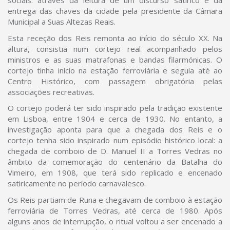
sociais: através da leitura de um discurso satírico e da
entrega das chaves da cidade pela presidente da Câmara
Municipal a Suas Altezas Reais.
Esta receção dos Reis remonta ao início do século XX. Na
altura, consistia num cortejo real acompanhado pelos
ministros e as suas matrafonas e bandas filarmónicas. O
cortejo tinha início na estação ferroviária e seguia até ao
Centro Histórico, com passagem obrigatória pelas
associações recreativas.
O cortejo poderá ter sido inspirado pela tradição existente
em Lisboa, entre 1904 e cerca de 1930. No entanto, a
investigação aponta para que a chegada dos Reis e o
cortejo tenha sido inspirado num episódio histórico local: a
chegada de comboio de D. Manuel II a Torres Vedras no
âmbito da comemoração do centenário da Batalha do
Vimeiro, em 1908, que terá sido replicado e encenado
satiricamente no período carnavalesco.
Os Reis partiam de Runa e chegavam de comboio à estação
ferroviária de Torres Vedras, até cerca de 1980. Após
alguns anos de interrupção, o ritual voltou a ser encenado a